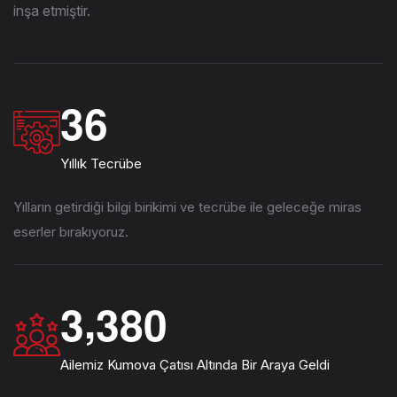
inşa etmiştir.
3
6
Yıllık Tecrübe
Yılların getirdiği bilgi birikimi ve tecrübe ile geleceğe miras
eserler bırakıyoruz.
,
3
3
8
0
Ailemiz Kumova Çatısı Altında Bir Araya Geldi