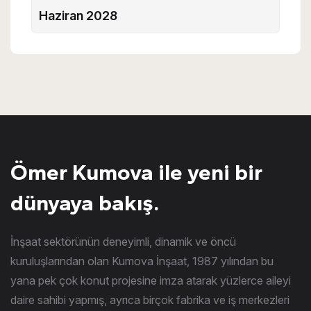
Haziran 2028
Ömer Kumova ile yeni bir
dünyaya bakış.
İnşaat sektörünün deneyimli, dinamik ve öncü
kuruluşlarından olan Kumova İnşaat, 1987 yılından bu
yana pek çok konut projesine imza atarak yüzlerce aileyi
daire sahibi yapmış, ayrıca birçok fabrika ve iş merkezleri