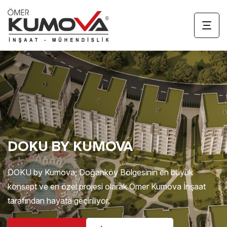
DOKU BY KUMOVA
DOKU by Kumova; Doğanköy Bölgesinin en büyük
konsept ve en özel projesi olarak Ömer Kumova İnşaat
tarafından hayata geçiriliyor.